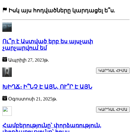
Իսկ այս հոդվածները կարդացել ե՞ս.
Ու՞ր է Աստված երբ ես այսչափ
չարչարվում եմ
Ապրիլի 27, 2023թ.
ԿԱՐԴԱԼ ՀԻՄԱ
ԽԻՂՃ։ Ի՞ՆՉ Է ԱՅՆ, ՈՒ՞Ր Է ԱՅՆ
Օգոստոսի 21, 2025թ.
ԿԱՐԴԱԼ ՀԻՄԱ
Համբերությունը՝ փորձառություն,
փորձառությունը՝ հույս