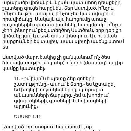
արարածի վիճակը և նրան պատահող դեպքերը,
շատերը գուցե հարցնեն․ Տեր Աստված, ի՞նչու,
ի՞նչու ես թույլ տալիս, ի՞նչու չես կառավարում
իրավիճակը։ Սակայն այս հարցումը առաջ
քաշողներին պատասխանենք հարցմամբ․ ի՞նչու
չէիր փնտրում քեզ ստեղծող Աստծուն, երբ դեռ քո
վիճակը լավ էր, եթե ասես փնտրում էի, ու նման
հարցումներ ես տալիս, ապա պիտի ասենք ստում
ես։
Աստված մարդ էակից չի ցանկանում՝ ո՛չ ծես
(մոմավառություն, պահք), ո՛չ զոհ (մատաղ), այլ իր
կամքը կատարել։
11. «Իմ ինչի՞ն է պետք ձեր զոհերի
շատությունը,- ասում է Տերը,- ես կշտացել
եմ խոյերի ողջակեզներից, պարարտ
անասունների ճարպից. չեմ ախորժում
զվարակների, գառների և նոխազների
արյունից։
ԵՍԱՅԻ 1․11
Աստված իր խոսքում հայտնում է, որ