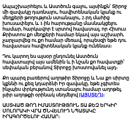
Ապաշխարհելու և Աստծուն գալու, այսինքն՝ Տիրոջ
մի զավակը դառնալու, հավիտենական կյանք ու
մեղքերի թողություն ստանալու, 2-րդ մահից
խուսափելու և 1-ին հարությանը մասնակցելու
համար, հարկավոր է սրտով հավատալ, որ Հիսուս
Քրիստոս քո մեղքերի համար եկավ այս աշխարհ,
չարչարվեց ու քո համար մեռավ, որպեսզի եթե դու
հավատաս հավիտենական կյանք ունենաս։
Դու կարող ես այսօր ընդունել Աստծուն
հավատալով այս ամենին և ի նշան քո հավատքի՝
սեփական բերանով Տիրոջը խոստովանել այդ։
Քո պարզ բառերով աղոթիր Տիրոջը և Նա քո սիրտը
կքննի ու քեզ կդարձնի Իր զավակը, եթե չգիտես
ինչպես փրկությունդ ստանալու համար աղոթել,
լսիր աղոթքի օրինակ սեղմելով
[ԱՅՍՏԵՂ]
։
ԱՍՏՎԱԾ ԹՈՂ ԻՄԱՍՏՈՒԹՅՈՒՆ ՏԱ ՔԵԶ ԵՐԿԻՐ
ՄՈԼՈՐԱԿԻ ՎՐԱ ԾՆՎԵԼՈՒԴ ՆՊԱՏԱԿԸ
ԻՐԱԳՈՐԾԵԼՈՒ ՀԱՄԱՐ։