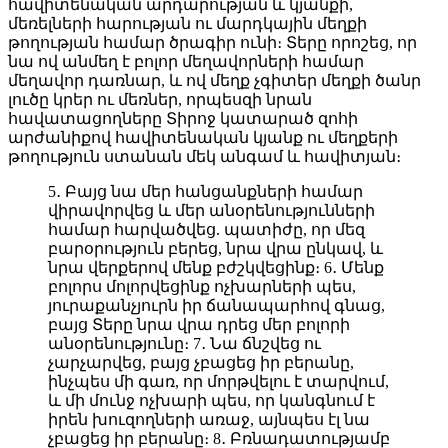
հավիտենական արդարության և կյանքի,
մեռելների հարության ու մարդկային մեղքի
թողության համար ծրագիր ունի։ Տերը որոշեց, որ
նա ով անմեղ է բոլոր մեղավորների համար
մեղավոր դառնար, և ով մեղք չգիտեր մեղքի ծանր
լուծը կրեր ու մեռներ, որպեսզի նրան
հավատացողները Տիրոջ կատարած զոհի
արժանիքով հավիտենական կյանք ու մեղքերի
թողություն ստանան մեկ անգամ և հավիտյան։
5․ Բայց նա մեր հանցանքների համար
վիրավորվեց և մեր անօրենությունների
համար հարվածվեց. պատիժը, որ մեզ
բարօրություն բերեց, նրա վրա ընկավ, և
նրա վերքերով մենք բժշկվեցինք։ 6․ Մենք
բոլորս մոլորվեցինք ոչխարների պես,
յուրաքանչյուրն իր ճանապարհով գնաց,
բայց Տերը նրա վրա դրեց մեր բոլորի
անօրենությունը։ 7․ Նա ճնշվեց ու
չարչարվեց, բայց չբացեց իր բերանը,
ինչպես մի գառ, որ մորթվելու է տարվում,
և մի մունջ ոչխարի պես, որ կանգնում է
իրեն խուզողների առաջ, այնպես էլ նա
չբացեց իր բերանը։ 8․ Բռնադատությամբ