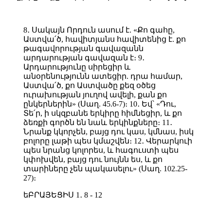
8․ Սակայն Որդուն ասում է. «Քո գահը,
Աստվա՛ծ, հավիտյանս հավիտենից է. քո
թագավորության գավազանն
արդարության գավազան է։ 9․
Արդարությունը սիրեցիր և
անօրենությունն ատեցիր. դրա համար,
Աստվա՛ծ, քո Աստվածը քեզ օծեց
ուրախության յուղով ավելի, քան քո
ընկերներին» (Սաղ. 45.6-7)։ 10․ Եվ՝ «Դու,
Տե՛ր, ի սկզբանե երկիրը հիմնեցիր, և քո
ձեռքի գործն են նաև երկինքները։ 11․
Նրանք կկորչեն, բայց դու կաս, կմնաս, իսկ
բոլորը լաթի պես կմաշվեն։ 12․ Վերարկուի
պես նրանց կոլորես, և հագուստի պես
կփոխվեն, բայց դու նույնն ես, և քո
տարիները չեն պակասելու» (Սաղ. 102.25-
27)։
եԲՐԱՅԵՑԻՍ 1․ 8 - 12