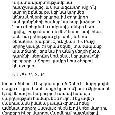
և դատապարտությամբ նա
հափշտակվեց, և նրա ազգատոհմը ո՞վ
կարող է քննել, քանզի նա կտրվեց
կենդանիների երկրից. իմ ժողովրդի
հանցանքների համար նա հարվածվեց։ 9․
Նրա գերեզմանն ամբարիշտների հետ
դրվեց, բայց մահվան մեջ՝ հարուստի հետ,
թեև նա բռնություն չէր արել, և նրա
բերանում խաբեություն չկար։ 10․ Բայց
Տիրոջ կամքն էր նրան ճզմել, տառապանք
պատճառել. երբ նա իր անձը մեղքի ընծա
դարձնի, սերունդ կունենա, կերկարացնի
իր օրերը, և Տիրոջ կամքը նրա ձեռքով
կհաջողվի։
ԵՍԱՅԻ 53․ 2 - 10
Խոսվածներում ներկայացված Զոհը և մարդկային
մեղքի ու դրա հետևանքի կրողը՝ Հիսուս Քրիստոսն
է, ով մեռավ ու հարություն առավ համայն
մարդկության համար, եթե ուզում եք ավելի
մանրամասն իմանալ, ապա Հիսուս հենց
ամենաստեղծիչ Աստված ինքն է, ով կրեց մարդու
մեղքերը Ինքը մարդու մարմնում հայտնվելով։