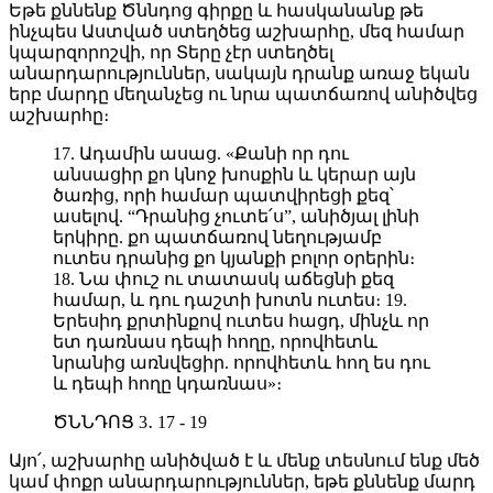
Եթե քննենք Ծննդոց գիրքը և հասկանանք թե
ինչպես Աստված ստեղծեց աշխարհը, մեզ համար
կպարզորոշվի, որ Տերը չէր ստեղծել
անարդարություններ, սակայն դրանք առաջ եկան
երբ մարդը մեղանչեց ու նրա պատճառով անիծվեց
աշխարհը։
17. Ադամին ասաց. «Քանի որ դու
անսացիր քո կնոջ խոսքին և կերար այն
ծառից, որի համար պատվիրեցի քեզ՝
ասելով. “Դրանից չուտե՛ս”, անիծյալ լինի
երկիրը. քո պատճառով նեղությամբ
ուտես դրանից քո կյանքի բոլոր օրերին։
18. Նա փուշ ու տատասկ աճեցնի քեզ
համար, և դու դաշտի խոտն ուտես։ 19.
Երեսիդ քրտինքով ուտես հացդ, մինչև որ
ետ դառնաս դեպի հողը, որովհետև
նրանից առնվեցիր. որովհետև հող ես դու
և դեպի հողը կդառնաս»։
ԾՆՆԴՈՑ 3․ 17 - 19
Այո՛, աշխարհը անիծված է և մենք տեսնում ենք մեծ
կամ փոքր անարդարություններ, եթե քննենք մարդ