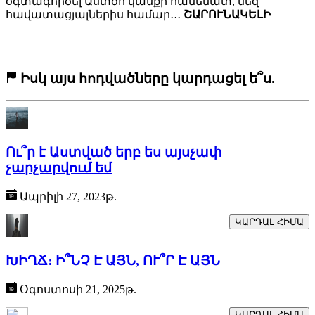
օգտագործել Աստծո կամքի համեմատ, մեզ՝
հավատացյալներիս համար․․․
ՇԱՐՈՒՆԱԿԵԼԻ
Իսկ այս հոդվածները կարդացել ե՞ս.
Ու՞ր է Աստված երբ ես այսչափ
չարչարվում եմ
Ապրիլի 27, 2023թ.
ԿԱՐԴԱԼ ՀԻՄԱ
ԽԻՂՃ։ Ի՞ՆՉ Է ԱՅՆ, ՈՒ՞Ր Է ԱՅՆ
Օգոստոսի 21, 2025թ.
ԿԱՐԴԱԼ ՀԻՄԱ