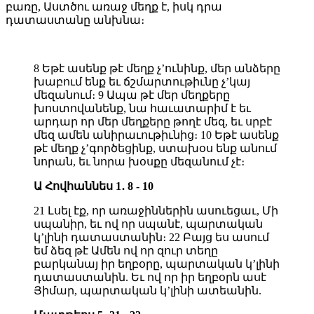
բառը, Աստծու առաջ մեղք է, իսկ դրա
դատաստանը անխնա։
8 Եթէ ասենք թէ մեղք չ’ունինք, մեր անձերը
խաբում ենք եւ ճշմարտութիւնը չ’կայ
մեզանում։ 9 Ապա թէ մեր մեղքերը
խոստովանենք, նա հաւատարիմ է եւ
արդար որ մեր մեղքերը թողէ մեզ, եւ սրբէ
մեզ ամեն անիրաւութիւնից։ 10 Եթէ ասենք
թէ մեղք չ’գործեցինք, ստախօս ենք անում
նորան, եւ նորա խօսքը մեզանում չէ։
Ա Հովհաննես 1․ 8 - 10
21 Լսել էք, որ առաջիններին ասուեցաւ, Մի
սպանիր, եւ ով որ սպանէ, պարտական
կ’լինի դատաստանին։ 22 Բայց ես ասում
եմ ձեզ թէ Ամեն ով որ զուր տեղը
բարկանայ իր եղբօրը, պարտական կ’լինի
դատաստանին. Եւ ով որ իր եղբօրն ասէ
Յիմար, պարտական կ’լինի ատեանին.