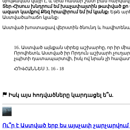
նյութական վայր է, և սրա համար շատ բան հարկավոր 
Տեր-Հիսուս խնդրում եմ խաչափայտին թափված քո ար
ազատ կամքով Քեզ հրավիրում եմ իմ կյանք։
Եթե ար
Աստվածահաճո կյանք։
Աստված խոստացավ վերստին ծնունդ և հավիտենական
16․ Աստված այնքան սիրեց աշխարհը, որ իր միա
Որովհետև Աստված իր Որդուն աշխարհ չուղարկե
չպիտի դատապարտվի, իսկ ով նրան չի հավատ
ՀՈՎՀԱՆՆԵՍ 3․ 16 - 18
Իսկ այս հոդվածները կարդացել ե՞ս.
Ու՞ր է Աստված երբ ես այսչափ չարչարվում