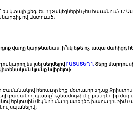
չ՝ ես կտայի քեզ. Եւ ողջակէզներին չես հաւանում։ 1
անարգիլ, ով Աստուած։
րդյոք վաղը կարթնանաս, ի՞սկ եթե ոչ, ապա մահիցդ հ
ւ կարող ես լսել սեղմելով
[ ԱՅՍՏԵՂ ],
Տերը մարդու սի
ավիտենական կյանք նվիրելով։
 որ ժամանակով հեռաւոր էիք, մօտաւոր եղաք Քրիստոսի
տեղի բաժանող պատը՝ թշնամութիւնը քանդեց իր մարմ
վ երկուսին մէկ նոր մարդ ստեղծէ, խաղաղութիւն անե
անով սպանելով։