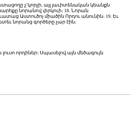
ատացողը չ’կորչի, այլ յաւիտենական կեանքն
խարհքը նորանով փրկուի։ 18. Նորան
աց Աստուծոյ միածին Որդու անունին։ 19. Եւ
ետեւ նորանց գործերը չար էին։
 լուսո որդիներ։ Սպասելով այն մեծագույն