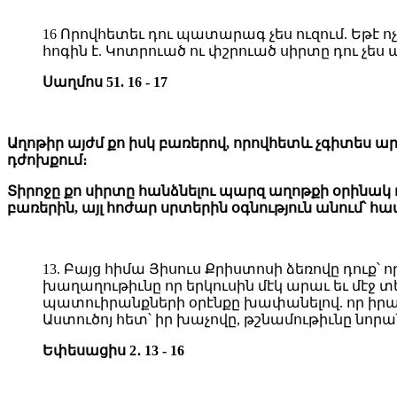
16 Որովհետեւ դու պատարագ չես ուզում. Եթէ ո
հոգին է. Կոտրուած ու փշրուած սիրտը դու չես 
Սաղմոս 51. 16 - 17
Աղոթիր այժմ քո իսկ բառերով, որովհետև չգիտես ա
դժոխքում։
Տիրոջը քո սիրտը հանձնելու պարզ աղոթքի օրինակ դո
բառերին, այլ հոժար սրտերին օգնություն անում՝ հ
13. Բայց հիմա Յիսուս Քրիստոսի ձեռովը դուք՝
խաղաղութիւնը որ երկուսին մէկ արաւ եւ մէջ 
պատուիրանքների օրէնքը խափանելով. որ իրանո
Աստուծոյ հետ՝ իր խաչովը, թշնամութիւնը նոր
Եփեսացիս 2․ 13 - 16