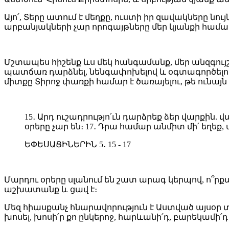
Այո՛, Տերը ատում է մեղքը, ուստի իր զավակները 
արբանյակների չար որոգայթները մեր կյանքի համա
Մշտապես հիշենք ևս մեկ հանգամանք, մեր անզգույշ
պատճառ դարձնել, նենգափոխելով և օգտագործելով ա
միտքը Տիրոջ փառքի համար է ծառայելու, թե ունայն մ
15․ Արդ ուշադրությո՛ւն դարձրեք ձեր վարքին. վ
օրերը չար են։ 17․ Դրա համար անմիտ մի՛ եղեք, ա
ԵՓԵՍԱՑԻՆԵՐԻՆ 5․ 15 - 17
Մարդու օրերը սլանում են շատ արագ կերպով, ո՞րքա
աշխատանք և ցավ է։
Մեզ հիասքանչ հնարավորություն է Աստված այսօր տ
խոսել, խոսի՛ր քո ընկերոջ, հարևանի՛դ, բարեկամի