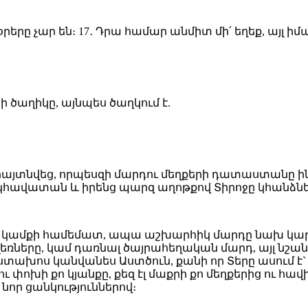
րը չար են։ 17․ Դրա համար անմիտ մի՛ եղեք, այլ իմաց
ի ծաղիկը, այնպես ծաղկում է.
 հայտնվեց, որպեսզի մարդու մեղքերի դատաստանը ին
 կհավատան և իրենց պարզ աղոթքով Տիրոջը կհանձն
 կամքի համեմատ, ապա աշխարհիկ մարդը նախ կարիք ո
լեռները, կամ դառնալ ծայրահեղական մարդ, այլ նշան
ա ստախոս կանվանես Աստծուն, քանի որ Տերը ասում է`
զ ու փոխի քո կյանքը, քեզ էլ մաքրի քո մեղքերից ո
 նոր ցանկություններով։