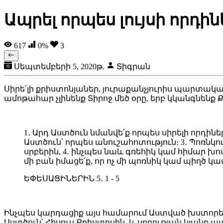
Ապրել որպես լույսի որդին
617
0%
3
Սեպտեմբերի 5, 2020թ.
Տիգրան
Սիրե՛լի քրիստոնյաներ, յուրաքանչյուրիս պարտական
ամոթահար չլինենք Տիրոջ մեծ օրը, երբ կկանգնենք
1․ Արդ Աստծուն նմանվե՛ք որպես սիրելի որդիներ
Աստծուն՝ որպես անուշահոտություն։ 3․ Պոռնկո
սրբերին, 4․ ինչպես նաև գռեհիկ կամ հիմար խ
մի բան իմացե՛ք, որ ոչ մի պոռնիկ կամ պիղծ կ
ԵՓԵՍԱՑԻՆԵՐԻՆ 5․ 1 - 5
Ինչպես կարդացիք այս համարում Աստված խստորեն
Աստծուն՝ Հիսուս Քրիստոսին, և սրբության կյանք ա