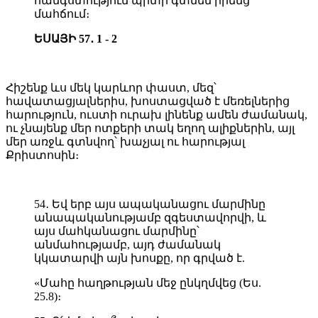
հանգստություն պիտի գտնեն իրենց
մահճում։
ԵՍԱՅԻ 57․ 1 - 2
Հիշենք ևս մեկ կարևոր փաստ, մեզ՝
հավատացյալներիս, խոստացված է մեռելներից
հարություն, ուստի ուրախ լինենք ամեն ժամանակ,
ու չնայենք մեր ոտքերի տակ եղող ալիքներին, այլ
մեր առջև գտնվող՝ խաչյալ ու հարությալ
Քրիստոսին։
54․ Եվ երբ այս ապականացու մարմինը
անապականությամբ զգեստավորվի, և
այս մահկանացու մարմինը՝
անմահությամբ, այդ ժամանակ
կկատարվի այն խոսքը, որ գրված է.
«Մահը հաղթության մեջ ընկղմվեց (Ես.
25.8)։