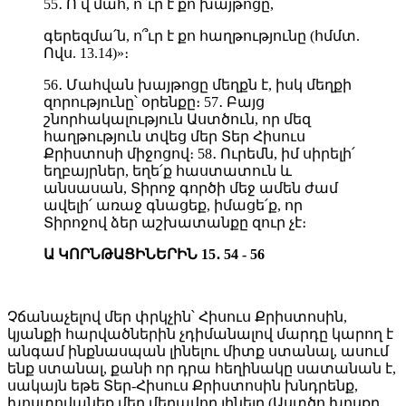
55․ Ո՛վ մահ, ո՞ւր է քո խայթոցը,
գերեզմա՛ն, ո՞ւր է քո հաղթությունը (հմմտ.
Ովս. 13.14)»։
56․ Մահվան խայթոցը մեղքն է, իսկ մեղքի
զորությունը՝ օրենքը։ 57․ Բայց
շնորհակալություն Աստծուն, որ մեզ
հաղթություն տվեց մեր Տեր Հիսուս
Քրիստոսի միջոցով։ 58․ Ուրեմն, իմ սիրելի՛
եղբայրներ, եղե՛ք հաստատուն և
անսասան, Տիրոջ գործի մեջ ամեն ժամ
ավելի՛ առաջ գնացեք, իմացե՛ք, որ
Տիրոջով ձեր աշխատանքը զուր չէ։
Ա ԿՈՐՆԹԱՑԻՆԵՐԻՆ 15․ 54 - 56
Չճանաչելով մեր փրկչին՝ Հիսուս Քրիստոսին,
կյանքի հարվածներին չդիմանալով մարդը կարող է
անգամ ինքնասպան լինելու միտք ստանալ, ասում
ենք ստանալ, քանի որ դրա հեղինակը սատանան է,
սակայն եթե Տեր-Հիսուս Քրիստոսին խնդրենք,
խոստովանեք մեր մեղավոր լինելը (Աստծո խոսքը