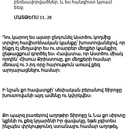
բեռնավորվածներ, և ես հանգիստ կտամ
ձեզ։
ՄԱՏԹԵՈՍ 11․ 28
Դու կարող ես այսօր ընդունել Աստծու կողմից
տրվող հավիտենական կյանքը՝ խոստովանելով, որ
ինքդ էլ մեղավոր ես ու տարբեր մեղքեր կյանքիդ
ընթացքում գործել ես։ Հավատա, որ Աստծու միակ
որդին՝ Հիսուս Քրիստոսը, քո մեղքերի համար
մեռավ ու 3-րդ օրը հարություն առավ քեզ
արդարացնելու համար։
Ի նշան քո հավատքի՝ սեփական բերանով Տիրոջը
խոստովանի այդ ամենը ու կփրկվես։
Քո պարզ բառերով աղոթիր Տիրոջը և Նա քո սիրտը
կքննի ու քեզ կդարձնի Իր զավակը, եթե չգիտես
ինչպես փրկությունդ ստանալու համար աղոթել,