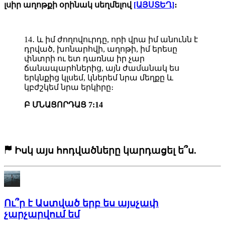
լսիր աղոթքի օրինակ սեղմելով
[ԱՅՍՏԵՂ]
։
14․ և իմ ժողովուրդը, որի վրա իմ անունն է
դրված, խոնարհվի, աղոթի, իմ երեսը
փնտրի ու ետ դառնա իր չար
ճանապարհներից, այն ժամանակ ես
երկնքից կլսեմ, կներեմ նրա մեղքը և
կբժշկեմ նրա երկիրը։
Բ ՄՆԱՑՈՐԴԱՑ 7:14
Իսկ այս հոդվածները կարդացել ե՞ս.
Ու՞ր է Աստված երբ ես այսչափ
չարչարվում եմ