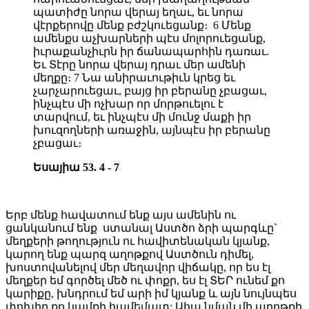
պատիժը նորա վերայ եղաւ, եւ նորա
վէրքերովը մենք բժշկուեցանք։ 6 Մենք
ամենքս աչխարների պէս մոլորուեցանք,
իւրաքանչիւրն իր ճանապարհին դառաւ.
Եւ Տէրը նորա վերայ դրաւ մեր ամենի
մեղքը։ 7 Նա անիրաւութիւն կրեց եւ
չարչարուեցաւ, բայց իր բերանը չբացաւ,
ինչպէս մի ոչխար որ մորթուելու է
տարվում, եւ ինչպէս մի մունջ մաքի իր
խուզողների առաջին, այնպէս իր բերանը
չբացաւ։
Եսայիա 53. 4 - 7
Երբ մենք հավատում ենք այս ամենին ու
ցանկանում ենք ստանալ Աստծո ձրի պարգևը`
մեղքերի թողություն ու հավիտենական կյանք,
կարող ենք պարզ աղոթքով Աստծուն դիմել,
խոստովանելով մեր մեղավոր վիճակը, որ ես էլ
մեղքեր եմ գործել մեծ ու փոքր, ես էլ ՏԵՐ ունեմ քո
կարիքը, խնդրում եմ արի իմ կյանք և այն նույնպես
փոխիր քո կամքի համեմատ: Ահա նման մի աղոթքի