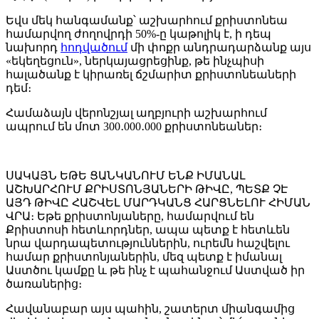
Եվս մեկ հանգամանք՝ աշխարհում քրիստոնեա
համարվող ժողովրդի 50%-ը կաթոլիկ է, ի դեպ
նախորդ
հոդվածում
մի փոքր անդրադարձանք այս
«եկեղեցուն», ներկայացրեցինք, թե ինչպիսի
հալածանք է կիրառել ճշմարիտ քրիստոնեաների
դեմ։
Համաձայն վերոնշյալ աղբյուրի աշխարհում
ապրում են մոտ 300․000․000 քրիստոնեաներ։
ՍԱԿԱՅՆ ԵԹԵ ՑԱՆԿԱՆՈՒՄ ԵՆՔ ԻՄԱՆԱԼ
ԱՇԽԱՐՀՈՒՄ ՔՐԻՍՏՈՆՅԱՆԵՐԻ ԹԻՎԸ, ՊԵՏՔ ՉԷ
ԱՅԴ ԹԻՎԸ ՀԱՇՎԵԼ ՄԱՐԴԿԱՆՑ ՀԱՐՑՆԵԼՈՒ ՀԻՄԱՆ
ՎՐԱ։ Եթե քրիստոնյաները, համարվում են
Քրիստոսի հետևորդներ, ապա պետք է հետևեն
նրա վարդապետություններին, ուրեմն հաշվելու
համար քրիստոնյաներին, մեզ պետք է իմանալ
Աստծու կամքը և թե ինչ է պահանջում Աստված իր
ծառաներից։
Հավանաբար այս պահին, շատերտ միանգամից