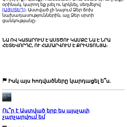
օրինակ, կարող եք լսել ու կրկնել, սեղմելով
[ԱՅՍՏԵՂ]
։ Աստված չի նայում Ձեր ճոխ
նախադասություններին, այլ Ձեր սրտի
ցանկությանը։
ՆԱ ՈՎ ԿԱՏԱՐՈՒՄ Է ԱՍՏԾՈՒ ԿԱՄՔԸ ՆԱ Է ՆՐԱ
ՀԵՏԵՎՈՐԴԸ, ՈՒ ՀԱՄԱՐՎՈՒՄ Է ՔՐԻՍՏՈՆՅԱ։
Իսկ այս հոդվածները կարդացել ե՞ս.
Ու՞ր է Աստված երբ ես այսչափ
չարչարվում եմ