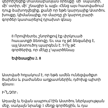
վերհիշեցիք տասնաբանյան օրենքը՝ մի՛ սպանիր,
մի՛ ստիր, մի՛ շնացիր և այլն։ Հենց այս հատվածում
դուք ձախողվեցիք, քանի որ եթե կարդայիք Աստծու
խոսքը, կիմանայիք, որ մարդը չի կարող բարի
գործեր կատարելով դրախտ գնալ։
8 Որովհետեւ շնորհքով էք փրկուած
հաւատքի ձեռովը. Եւ սա ոչ թէ ձեզանից է,
այլ Աստուծոյ պարգեւն է. 9 Ոչ թէ
գործերից, որ մէկը չ’պարծենայ։
Եփեսացիս 2. 8
Աստված հռչակում է, որ եթե ամեն ունեցվածքտ
ծախես և բաժանես աղքատներին, դժոխք պիտի
գնաս։
Ի՞ՆՉՈՒ։
Ադամը և Եվան ապրում էին Աստծու ներկայության
մեջ, սակայն նրանք 1 մեղք գործեցին, և դա