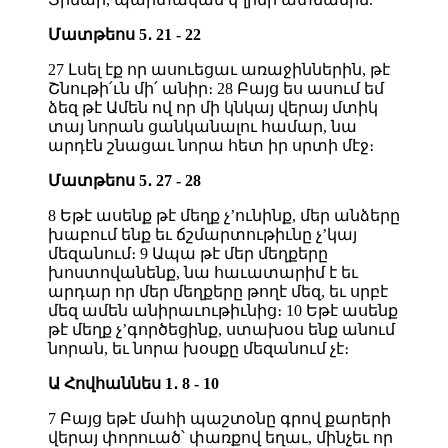
Մատթեոս 5․ 21 - 22
27 Լսել էք որ ասուեցաւ առաջիններին, թէ
Շնութի՛ւն մի՛ անիր։ 28 Բայց ես ասում եմ
ձեզ թէ Ամեն ով որ մի կնկայ վերայ մտիկ
տայ նորան ցանկանալու համար, նա
արդէն շնացաւ նորա հետ իր սրտի մէջ։
Մատթեոս 5․ 27 - 28
8 Եթէ ասենք թէ մեղք չ’ունինք, մեր անձերը
խաբում ենք եւ ճշմարտութիւնը չ’կայ
մեզանում։ 9 Ապա թէ մեր մեղքերը
խոստովանենք, նա հաւատարիմ է եւ
արդար որ մեր մեղքերը թողէ մեզ, եւ սրբէ
մեզ ամեն անիրաւութիւնից։ 10 Եթէ ասենք
թէ մեղք չ’գործեցինք, ստախօս ենք անում
նորան, եւ նորա խօսքը մեզանում չէ։
Ա Հովհաննես 1․ 8 - 10
7 Բայց եթէ մահի պաշտօնը գրով քարերի
վերայ փորուած՝ փառքով եղաւ, մինչեւ որ