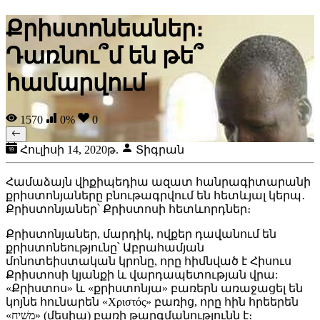
Քրիստոնեաներ։
Դառնու՞մ են թե՞
համարվում
1570
0%
0
Հուլիսի 14, 2020թ.
Տիգրան
Համաձայն վիքիպեդիա ազատ հանրագիտարանի
քրիստոնյաները բնութագրվում են հետևյալ կերպ․
Քրիստոնյաներ՝ Քրիստոսի հետևորդներ։
Քրիստոնյաներ, մարդիկ, ովքեր դավանում են
քրիստոնեությունը՝ Աբրահամյան
մոնոտեիստական կրոնը, որը հիմնված է Հիսուս
Քրիստոսի կյանքի և վարդապետության վրա:
«Քրիստոս» և «քրիստոնյա» բառերն առաջացել են
կոյնե հունարեն «Χριστός» բառից, որը հին հրեերեն
«מָשִׁיחַ» (մեսիա) բառի թարգմանությունն է։