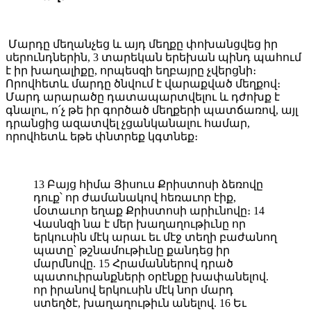
Մարդը մեղանչեց և այդ մեղքը փոխանցվեց իր
սերունդներին, 3 տարեկան երեխան պինդ պահում
է իր խաղալիքը, որպեսզի եղբայրը չվերցնի։
Որովհետև մարդը ծնվում է վարաքված մեղքով։
Մարդ արարածը դատապարտվելու և դժոխք է
գնալու, ո՛չ թե իր գործած մեղքերի պատճառով, այլ
դրանցից ազատվել չցանկանալու համար,
որովհետև եթե փնտրեք կգտնեք։
13 Բայց հիմա Յիսուս Քրիստոսի ձեռովը
դուք՝ որ ժամանակով հեռաւոր էիք,
մօտաւոր եղաք Քրիստոսի արիւնովը։ 14
Վասնզի նա է մեր խաղաղութիւնը որ
երկուսին մէկ արաւ եւ մէջ տեղի բաժանող
պատը՝ թշնամութիւնը քանդեց իր
մարմնովը. 15 Հրամաններով դրած
պատուիրանքների օրէնքը խափանելով.
որ իրանով երկուսին մէկ նոր մարդ
ստեղծէ, խաղաղութիւն անելով. 16 Եւ