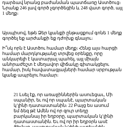
դարձավ նրանց բաժանման պատճառը Աստծուց։
Նրանք 246 լավ գործ չգործեցին և 248 վատ գործ, այլ
1 մեղք։
Այսպիսով, եթե Ձեր կյանքի ընթացքում գոնե 1 մեղք
գործել եք արժանքի եք դժոխք գնալու։
Ի՞սկ որն է Աստծու համար մեղք։ Հենց այս հարցի
համար մարդկությանը տրվեց օրենքը, որը
անկարելի է կատարյալ պահել, այլ միայն
անհրաժեշտ է մեղավոր վիճակը գիտակցելու
համար, իսկ հավատացյալների համար սրբության
կյանք ապրելու համար։
21 Լսել էք, որ առաջիններին ասուեցաւ, Մի
սպանիր, եւ ով որ սպանէ, պարտական
կ’լինի դատաստանին։ 22 Բայց ես ասում
եմ ձեզ թէ Ամեն ով որ զուր տեղը
բարկանայ իր եղբօրը, պարտական կ’լինի
դատաստանին. Եւ ով որ իր եղբօրն ասէ
Յիմար, պարտական կ’լինի ատեանին.