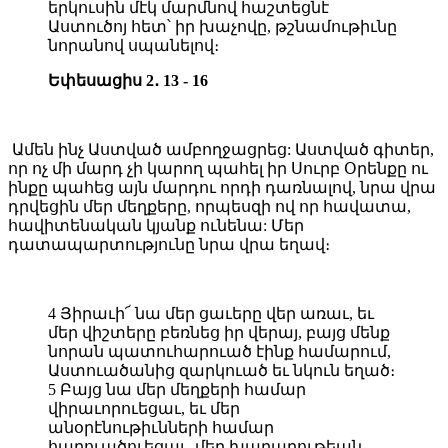
երկուսին մէկ մարմնով հաշտեցնէ
Աստուծոյ հետ՝ իր խաչովը, թշնամութիւնը
նորանով սպանելով։
Եփեսացիս 2․ 13 - 16
Ամեն ինչ Աստված ամբողջացրեց: Աստված գիտեր,
որ ոչ մի մարդ չի կարող պահել իր Սուրբ Օրենքը ու
ինքը պահեց այն մարդու որդի դառնալով, նրա վրա
դրվեցին մեր մեղքերը, որպեսզի ով որ հավատա,
հավիտենական կյանք ունենա: Մեր
դատապարտությունը նրա վրա եղավ։
4 Յիրաւի՜ նա մեր ցաւերը վեր առաւ, եւ
մեր վիշտերը բեռնեց իր վերայ, բայց մենք
նորան պատուհարուած էինք համարում,
Աստուածանից զարկուած եւ նկուն եղած։
5 Բայց նա մեր մեղքերի համար
վիրաւորուեցաւ, եւ մեր
անօրէնութիւնների համար
հարուածուեցաւ, մեր խաղաղութեան