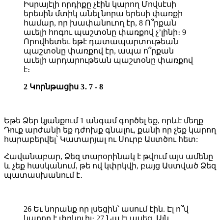
Իսրայէլի որդիքը չէին կարող Մովսէսի
երեսին մտիկ անել նորա երեսի փառքի
համար, որ խափանուող էր, 8 Ո՞րքան
աւելի հոգու պաշտօնը փառքով չ’լինի։ 9
Որովհետեւ եթէ դատապարտութեան
պաշտօնը փառքով էր, ապա ո՞րքան
աւելի արդարութեան պաշտօնը փառքով
է։
2 Կորնթացիս 3․ 7 - 8
Եթե Ձեր կյանքում 1 անգամ գործել եք, որևէ մեղք
Դուք արժանի եք դժոխք գնալու, քանի որ չեք կարող
հարաբերվել՝ Կատարյալ ու Սուրբ Աստծու հետ:
Հավանաբար, Ձեզ տարօրինակ է թվում այս ամենը
և չեք հասկանում, թե ով կփրկվի, բայց Աստված Ձեզ
պատասխանում է․
26 Եւ նորանք որ լսեցին՝ ասում էին. Էլ ո՞վ
կարող է փրկուիլ։ 27 Նա էլ ասեց. Այն