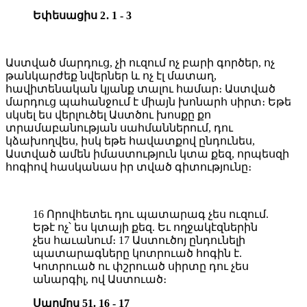
Եփեսացիս 2․ 1 - 3
Աստված մարդուց, չի ուզում ոչ բարի գործեր, ոչ
թանկարժեք նվերներ և ոչ էլ մատաղ,
հավիտենական կյանք տալու համար։ Աստված
մարդուց պահանջում է միայն խոնարհ սիրտ։ Եթե
սկսել ես վերլուծել Աստծու խոսքը քո
տրամաբանության սահմաններում, դու
կձախողվես, իսկ եթե հավատքով ընդունես,
Աստված ամեն իմաստություն կտա քեզ, որպեսզի
հոգիով հասկանաս իր տված գիտությունը։
16 Որովհետեւ դու պատարագ չես ուզում.
Եթէ ոչ՝ ես կտայի քեզ. Եւ ողջակէզներին
չես հաւանում։ 17 Աստուծոյ ընդունելի
պատարագները կոտրուած հոգին է.
Կոտրուած ու փշրուած սիրտը դու չես
անարգիլ, ով Աստուած։
Սաղմոս 51. 16 - 17